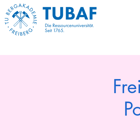
Begin
Begin
About 
Fre
P