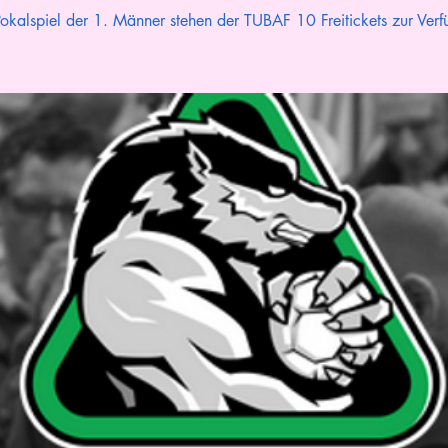
okalspiel der 1. Männer stehen der TUBAF 10 Freitickets zur Verf