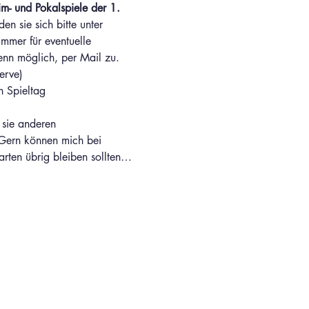
m- und Pokalspiele der 1. 
en sie sich bitte unter 
ummer für eventuelle 
enn möglich, per Mail zu.
erve)
n Spieltag
 sie anderen 
Gern können mich bei 
arten übrig bleiben sollten…