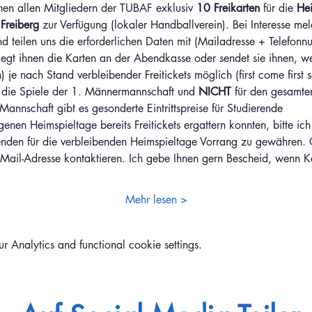
en allen Mitgliedern der TUBAF exklusiv 
10 Freikarten
 für die 
Hei
reiberg 
zur Verfügung (lokaler Handballverein). Bei Interesse meld
nd teilen uns die erforderlichen Daten mit (Mailadresse + Telefonn
egt ihnen die Karten an der Abendkasse oder sendet sie ihnen, w
 je nach Stand verbleibender Freitickets möglich (first come first s
für die Spiele der 1. Männermannschaft und 
NICHT
 für den gesamte
 Mannschaft gibt es gesonderte Eintrittspreise für Studierende
enen Heimspieltage bereits Freitickets ergattern konnten, bitte ich
enden für die verbleibenden Heimspieltage Vorrang zu gewähren. 
Mail-Adresse kontaktieren. Ich gebe Ihnen gern Bescheid, wenn K
Mehr lesen >
Analytics and functional cookie settings.