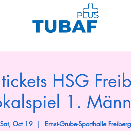
Us
Sports
Health Management
Kurse
itickets HSG Frei
okalspiel 1. Männ
Sat, Oct 19
  |  
Ernst-Grube-Sporthalle Freiberg