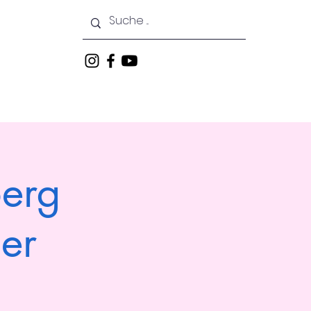
Courses
News
Events
berg
er