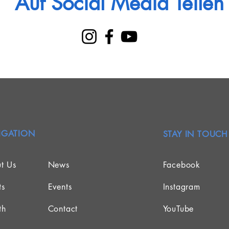
Auf Social Media Teilen
IGATION
STAY IN TOUCH
t Us
News
Facebook
ts
Events
Instagram
th
Contact
YouTube