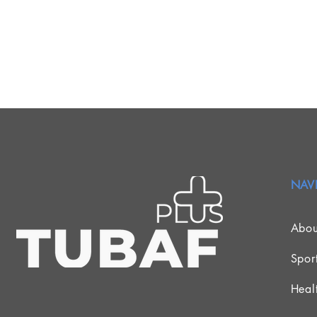
NAV
Abou
Spor
Heal