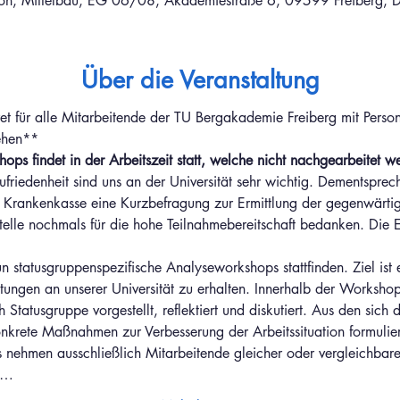
lon, Mittelbau, EG 06/08, Akademiestraße 6, 09599 Freiberg, D
Über die Veranstaltung
t für alle Mitarbeitende der TU Bergakademie Freiberg mit Person
ehen**
ps findet in der Arbeitszeit statt, welche nicht nachgearbeitet w
ufriedenheit sind uns an der Universität sehr wichtig. Dementspre
Krankenkasse eine Kurzbefragung zur Ermittlung der gegenwärtige
telle nochmals für die hohe Teilnahmebereitschaft bedanken. Die 
statusgruppenspezifische Analyseworkshops stattfinden. Ziel ist e
ungen an unserer Universität zu erhalten. Innerhalb der Worksho
Statusgruppe vorgestellt, reflektiert und diskutiert. Aus den sich
nkrete Maßnahmen zur Verbesserung der Arbeitssituation formulie
ehmen ausschließlich Mitarbeitende gleicher oder vergleichbarer 
s…