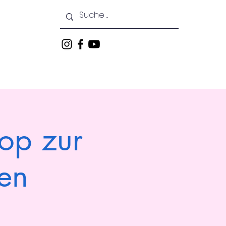
Courses
News
Events
op zur
en