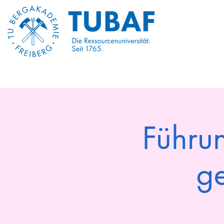
Begin
Begin
About 
Führu
g