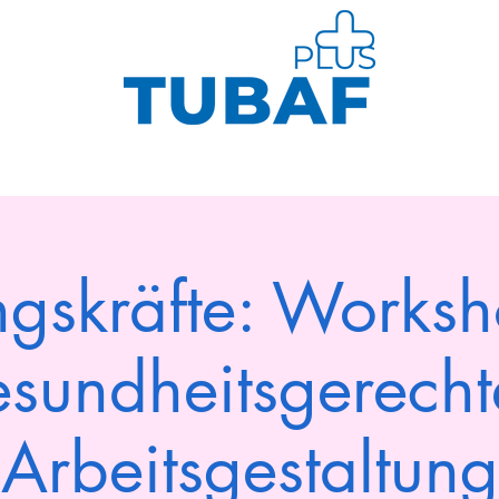
Us
Sports
Health Management
Kurse
ngskräfte: Worksh
esundheitsgerecht
Arbeitsgestaltung