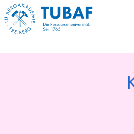
Begin
Begin
About 