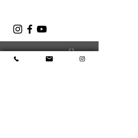
NAVIGATION
About Us
Sports
Health
courses