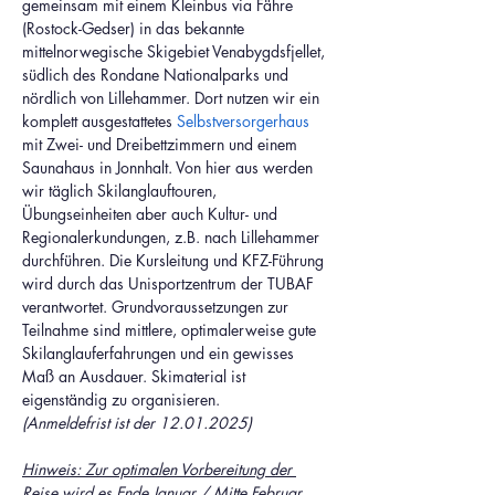
gemeinsam mit einem Kleinbus via Fähre 
(Rostock-Gedser) in das bekannte 
mittelnorwegische Skigebiet Venabygdsfjellet, 
südlich des Rondane Nationalparks und 
nördlich von Lillehammer. Dort nutzen wir ein 
komplett ausgestattetes 
Selbstversorgerhaus 
mit Zwei- und Dreibettzimmern und einem 
Saunahaus in Jonnhalt. Von hier aus werden 
wir täglich Skilanglauftouren, 
Übungseinheiten aber auch Kultur- und 
Regionalerkundungen, z.B. nach Lillehammer 
durchführen. Die Kursleitung und KFZ-Führung 
wird durch das Unisportzentrum der TUBAF 
verantwortet. Grundvoraussetzungen zur 
Teilnahme sind mittlere, optimalerweise gute 
Skilanglauferfahrungen und ein gewisses 
Maß an Ausdauer. Skimaterial ist 
eigenständig zu organisieren.
(Anmeldefrist ist der 12.01.2025)
Hinweis: Zur optimalen Vorbereitung der 
Reise wird es Ende Januar / Mitte Februar 