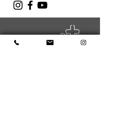
NAVIGATION
About Us
Sports
Health
courses
News
Events