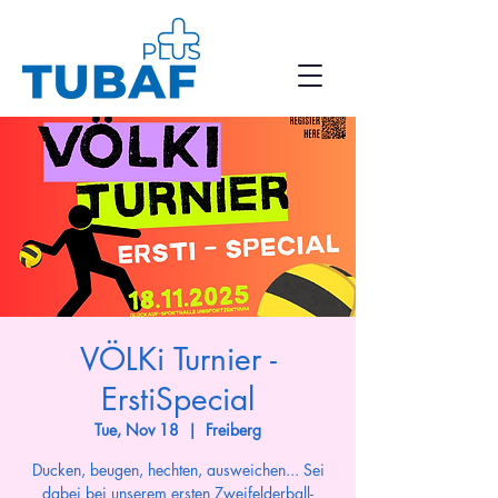
VÖLKi Turnier -
ErstiSpecial
Tue, Nov 18
  |  
Freiberg
Ducken, beugen, hechten, ausweichen... Sei
dabei bei unserem ersten Zweifelderball-