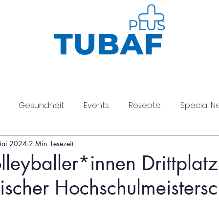
Sport
Gesundheit
Kurse
Neuig
Gesundheit
Events
Rezepte
Special N
Mai 2024
2 Min. Lesezeit
esundheit
leyballer*innen Drittplatz
ischer Hochschulmeistersc