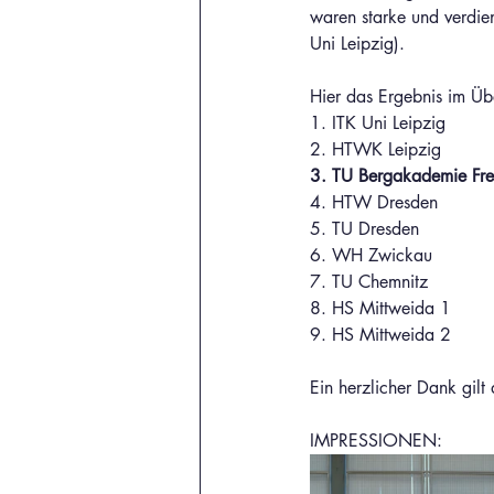
waren starke und verdien
Uni Leipzig).
Hier das Ergebnis im Üb
1. ITK Uni Leipzig
2. HTWK Leipzig
3. TU Bergakademie Fre
4. HTW Dresden
5. TU Dresden
6. WH Zwickau
7. TU Chemnitz
8. HS Mittweida 1
9. HS Mittweida 2
Ein herzlicher Dank gil
IMPRESSIONEN: