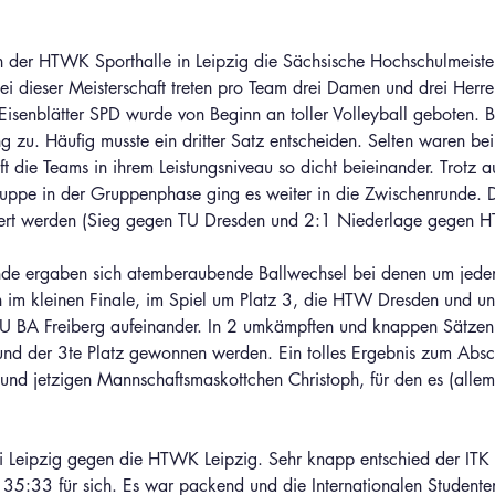
 der HTWK Sporthalle in Leipzig die Sächsische Hochschulmeister
Bei dieser Meisterschaft treten pro Team drei Damen und drei Herr
isenblätter SPD wurde von Beginn an toller Volleyball geboten. Be
g zu. Häufig musste ein dritter Satz entscheiden. Selten waren bei
t die Teams in ihrem Leistungsniveau so dicht beieinander. Trotz 
ruppe in der Gruppenphase ging es weiter in die Zwischenrunde. D
igert werden (Sieg gegen TU Dresden und 2:1 Niederlage gegen H
nde ergaben sich atemberaubende Ballwechsel bei denen um jede
n im kleinen Finale, im Spiel um Platz 3, die HTW Dresden und un
 TU BA Freiberg aufeinander. In 2 umkämpften und knappen Sätze
nd der 3te Platz gewonnen werden. Ein tolles Ergebnis zum Absc
 und jetzigen Mannschaftsmaskottchen Christoph, für den es (alle
ni Leipzig gegen die HTWK Leipzig. Sehr knapp entschied der ITK
35:33 für sich. Es war packend und die Internationalen Studenten