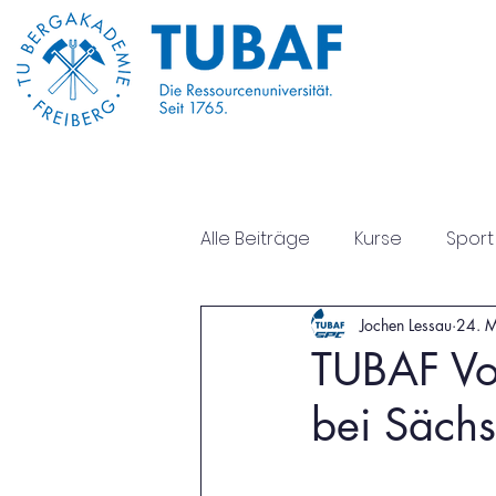
Start
Über Uns
Alle Beiträge
Kurse
Sport
Jochen Lessau
24. 
Sportseite
Psychische G
TUBAF Vol
bei Sächs