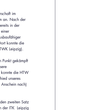
schaft im 
en an. Nach der 
reits in der 
 einer 
ausbaufähiger 
ort konnte die 
TWK Leipzig). 
n Punkt gekämpft 
sere 
n konnte die HTW 
hied unseres 
m Anschein nach) 
 den zweiten Satz 
 der ITK  Leipzig 