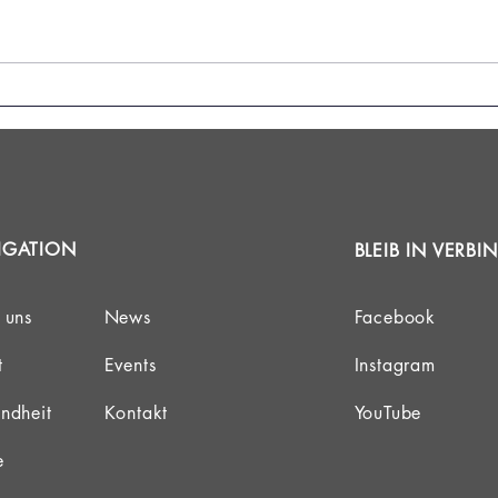
Freiberg verpasst das Podium
Das 
knapp - 1. Sächsischer
Unis
Hochschulpokal Roundnet in
Freiberg 2026
IGATION
BLEIB IN VERB
 uns
News
Facebook
t
Events
Instagram
ndheit
Kontakt
YouTube
e