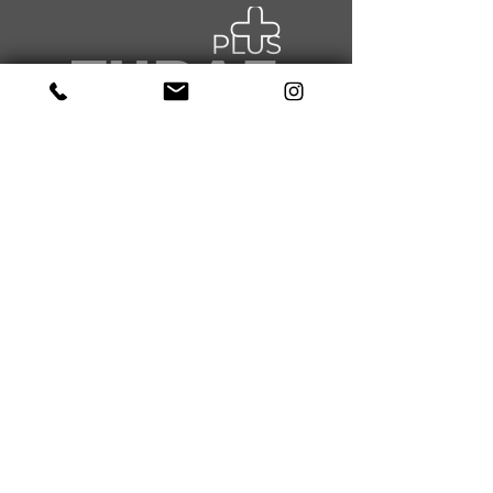
NAVIGATION
Über uns
Sport
Gesundheit
Kurse
News
Events
Kontakt
BLEIB IN VERBINDUNG