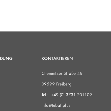
ebühren sind sofort
 möglich.
ngsanlagen und
INDUNG
KONTAKTIEREN
ungsgelände und
Chemnitzer Straße 48
Die Gebühr für die
09599 Freiberg
reife bieten wir
Tel.: +49 (0) 3731 201109
info@tubaf.plus