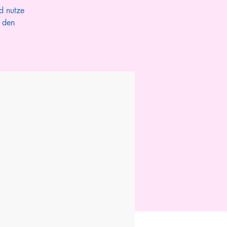
d nutze
n den