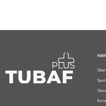
Der Grundkurs kost
mit der 
In den Kursge
NAV
Honorar der Tr
Über
Der Teilnehmer ka
Spor
Platzreife betr
Gesu
Kurs