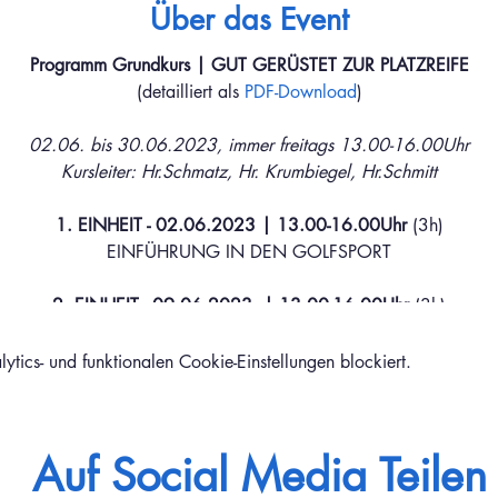
Über das Event
Programm Grundkurs | GUT GERÜSTET ZUR PLATZREIFE
(detailliert als
PDF-Download
)
02.06. bis 30.06.2023, immer freitags 13.00-16.00Uhr
Kursleiter: Hr.Schmatz, Hr. Krumbiegel, Hr.Schmitt
1. EINHEIT - 02.06.2023 | 13.00-16.00Uhr
(3h)
EINFÜHRUNG IN DEN GOLFSPORT
2. EINHEIT - 09.06.2023 | 13.00-16.00Uhr
(3h)
GRUNDLAGEN FESTIGEN UND AUSBAUEN
ics- und funktionalen Cookie-Einstellungen blockiert.
3. EINHEIT - 16.06.2023 | 13.00-16.00Uhr
(3h)
ERSTE ERFAHRUNGEN AUF DEM PLATZ
Auf Social Media Teilen
4. EINHEIT - 23.06.2023 | 13.00-16.00Uhr
(3h)
WIEDERHOLUNG DER SCHLAGARTEN & BUNKER