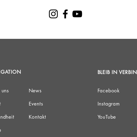
5. EINHEIT - 30.06.2023 | 13.00-16.00Uhr
(3h)
SPIELEN AUF DEM PLATZ
__________
Organisatorisches
et 120,- € für Studierende und 150,- € für Beschäftigte. Die Kursg
Anmeldung zum Kurs fällig. Eine Anmeldung ohne Zahlung ist nicht
bühren sind die Kosten für Schlägerleihe, Bälle, Nutzung der Übu
IGATION
BLEIB IN VERB
ainer inkludiert. Nach dem Kurs und bis zur Platzreife können Üb
Range für 10,- € pro Tag genutzt werden.
 uns
News
Facebook
nn selbständig entscheiden, wann er die Platzreife ablegen will. 
t
Events
Instagram
ägt 40,- € für Studenten und 50,- € für Beschäftigte. Nach der Platz
weitere Kurse und verschiedene Formen der Mitgliedschaft an.
ndheit
Kontakt
YouTube
e
Glück Auf!