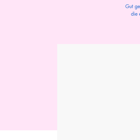
Gut ge
die 