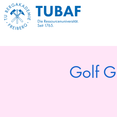
Start
Über Uns
Golf G