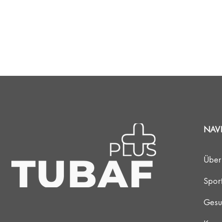
NAV
Über
Spor
Gesu