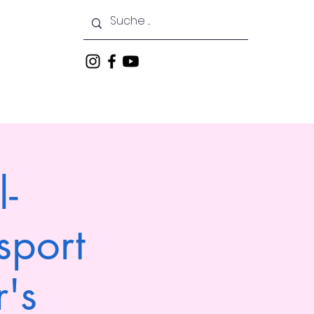
keiten
Veranstaltungen
l-
sport
r's