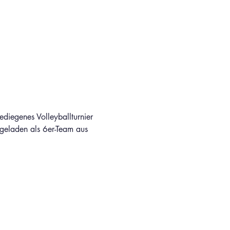
ediegenes Volleyballturnier 
ngeladen als 6er-Team aus 