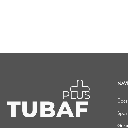
NAV
Über
Spor
Gesu