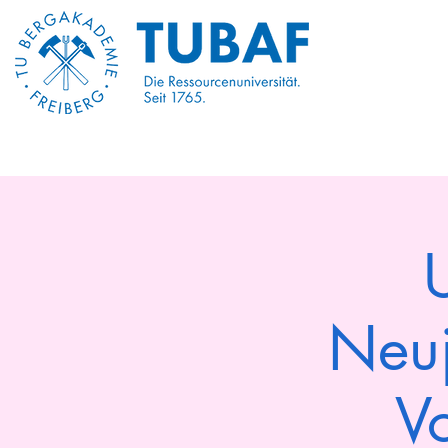
Start
Über Uns
U
Neuj
Vo