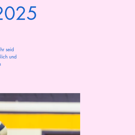
 2025
hr seid
lich und
n