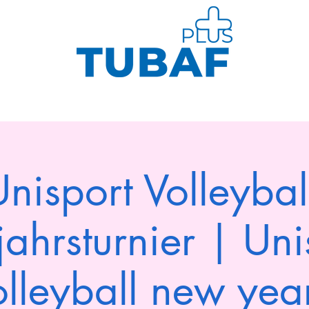
Sport
Gesundheit
Kurse
Neuig
nisport Volleybal
ahrsturnier | Uni
lleyball new yea