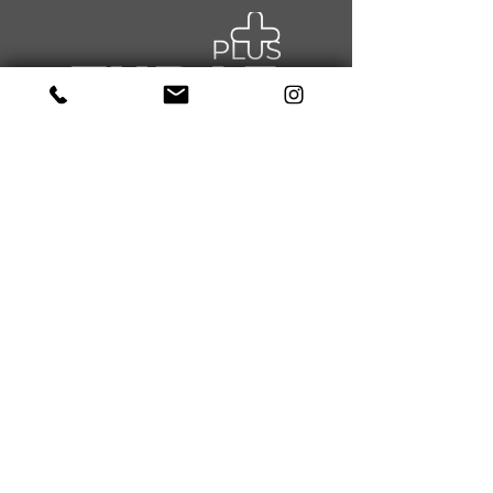
NAVIGATION
Über uns
Sport
Gesundheit
Kurse
News
Events
Kontakt
BLEIB IN VERBINDUNG