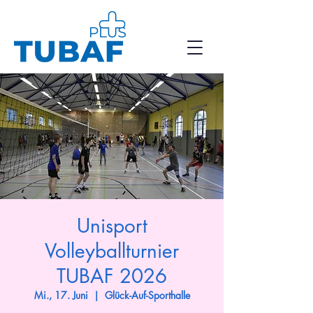
Unisport
Volleyballturnier
TUBAF 2026
Mi., 17. Juni
  |  
Glück-Auf-Sporthalle