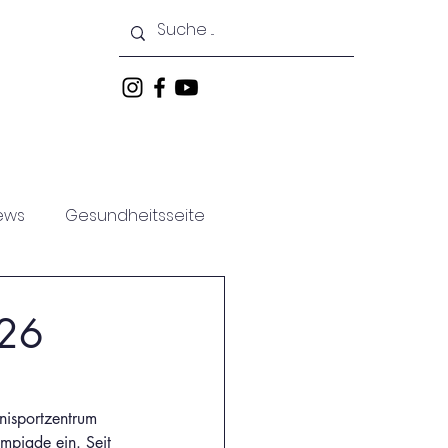
keiten
Veranstaltungen
ews
Gesundheitsseite
026
nisportzentrum 
mpiade ein. Seit 