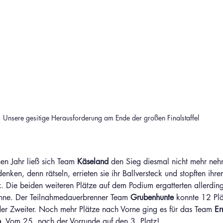
Unsere gesitige Herausforderung am Ende der großen Finalstaffel
en Jahr ließ sich Team 
Käseland 
den Sieg diesmal nicht mehr ne
nken, denn rätseln, errieten sie ihr Ballversteck und stopften ihre
x. Die beiden weiteren Plätze auf dem Podium ergatterten allerdin
nne. Der Teilnahmedauerbrenner Team 
Grubenhunte 
konnte 12 Pl
r Zweiter. Noch mehr Plätze nach Vorne ging es für das Team 
Er
n
. Vom 25. nach der Vorrunde auf den 3. Platz! 