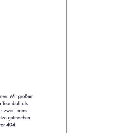
hmen. Mit großem 
n Teamball als 
gs zwei Teams 
ätze gutmachen 
ror 404: 