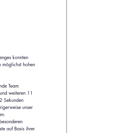
lenges konnten 
 möglichst hohen 
ende Team 
und weiteren 11 
 72 Sekunden 
rigerweise unser 
en.
 besonderen 
e auf Basis ihrer 