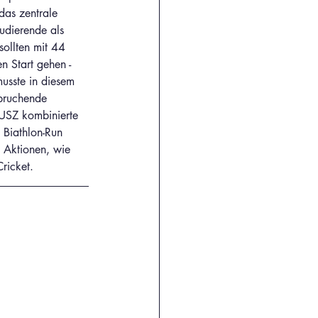
das zentrale 
udierende als 
sollten mit 44 
 Start gehen - 
usste in diesem 
spruchende 
USZ kombinierte 
 Biathlon-Run 
 Aktionen, wie 
ricket. 