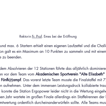
Rektorin 
Fr. Prof
. Emes bei der Eröffnung
nd max. 6 Startern erhielt einen eigenen Laufzettel und die Chal
ion galt es ein Maximum an 10 Punkten zu sammeln und mit einem
e zu beenden. 
em Absolvieren der 12 Stationen führte das alljährlich dominier
den vor dem Team vom 
Akademischen Sportverein "Alte Elisabeth" 
 
Fünfk(r)ampf
. Das vorerst letzte Team musste die Finalstaffel mit
 aufnehmen. Unter dem immensen Leistungsdruck kollabierte trau
 konnte die Station Ergopower leider nicht in die Wertung eingeh
n Jahr wartete im großen Finale allerdings ein Staffelrennen der
twertung ordentlich durcheinanderwürfeln sollte. Alle Teams musst