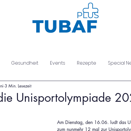
Sport
Gesundheit
Kurse
Neuig
Gesundheit
Events
Rezepte
Special N
ni
3 Min. Lesezeit
esundheit
die Unisportolympiade 2
Am Dienstag, den 16.06. ludt das U
zum nunmehr 12 mal zur Unisportoly