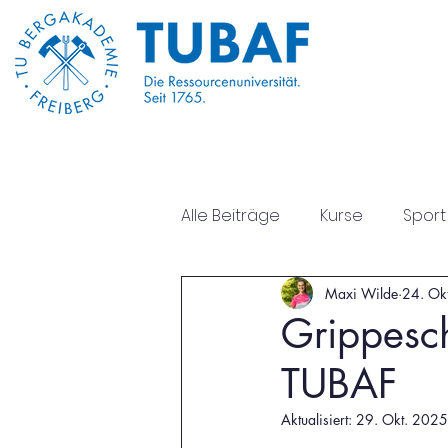
Start
Über Uns
Alle Beiträge
Kurse
Sport
Maxi Wilde
24. Ok
Sportseite
Psychische G
Grippesc
TUBAF
Aktualisiert:
29. Okt. 2025