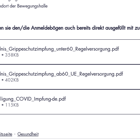
andort der Bewegungshalle
n sie den/die Anmeldebögen auch bereits direkt ausgefüllt mit zu
dnis_Grippeschutzimpfung_unter60_Regelversorgung
.pdf
n • 358KB
dnis_Grippeschutzimpfung_ab60_UE_Regelversorgung
.pdf
n • 402KB
ligung_COVID_Impfung-de
.pdf
n • 115KB
tsseite
Gesundheit