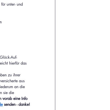
für unter- und 
n
Glück-Auf-
icht hierfür das 
ben zu ihrer 
ersicherte aus 
iederum an die 
n sie die 
en vorab eine Info 
de
 senden - danke!