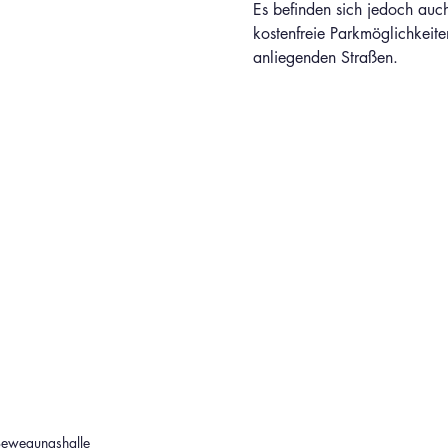
Es befinden sich jedoch auch
kostenfreie Parkmöglichkeite
anliegenden Straßen.
ungshalle                             