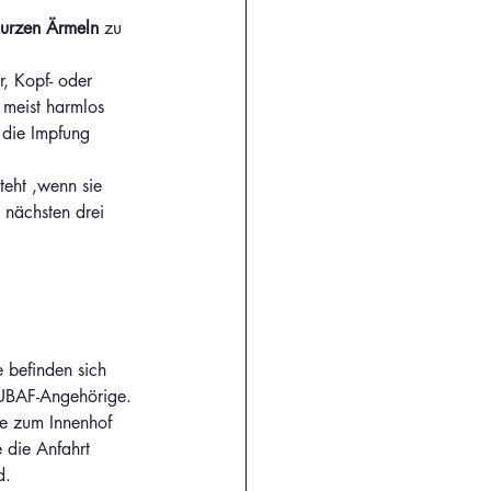
kurzen Ärmeln
 zu 
r, Kopf- oder 
 meist harmlos 
 die Impfung 
teht ,wenn sie 
 nächsten drei 
e befinden sich 
TUBAF-Angehörige. 
e zum Innenhof 
 die Anfahrt 
d. 