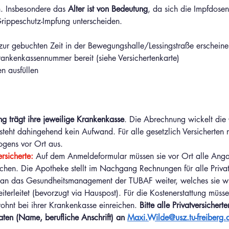
n. Insbesondere das 
Alter ist von Bedeutung
, da sich die Impfdosen 
Grippeschutz-Impfung unterscheiden.
ur gebuchten Zeit in der Bewegungshalle/Lessingstraße erscheine
 Krankenkassennummer bereit (siehe Versichertenkarte)
n ausfüllen
ng trägt ihre jeweilige Krankenkasse
. Die Abrechnung wickelt die 
steht dahingehend kein Aufwand. Für alle gesetzlich Versicherten re
gens vor Ort aus.
ersicherte:
 Auf dem Anmeldeformular müssen sie vor Ort alle Anga
hen. Die Apotheke stellt im Nachgang Rechnungen für alle Privatv
t an das Gesundheitsmanagement der TUBAF weiter, welches sie w
iterleitet (bevorzugt via Hauspost). Für die Kostenerstattung müsse
nt bei ihrer Krankenkasse einreichen. 
Bitte alle Privatversichert
aten (Name, berufliche Anschrift) an 
Maxi.Wilde@usz.tu-freiberg.