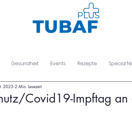
Sport
Gesundheit
Kurse
Neuig
Gesundheit
Events
Rezepte
Special N
t. 2025
2 Min. Lesezeit
esundheit
hutz/Covid19-Impftag an 