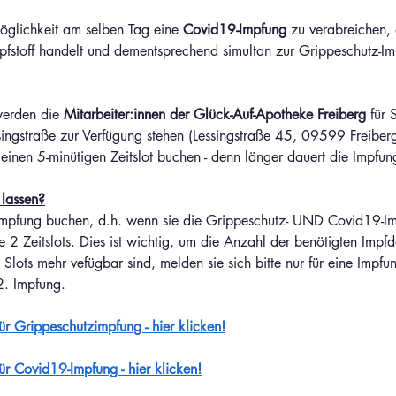
glichkeit am selben Tag eine 
Covid19-Impfung 
zu verabreichen, 
pfstoff handelt und dementsprechend simultan zur Grippeschutz-Im
werden die 
Mitarbeiter:innen der Glück-Auf-Apotheke
Freiberg
 für 
ingstraße zur Verfügung stehen (Lessingstraße 45, 09599 Freiberg
 einen 5-minütigen Zeitslot buchen - denn länger dauert die Impfung
 lassen?
o Impfung buchen, d.h. wenn sie die Grippeschutz- UND Covid19-Im
e 2 Zeitslots. Dies ist wichtig, um die Anzahl der benötigten Impfd
Slots mehr vefügbar sind, melden sie sich bitte nur für eine Impfu
2. Impfung.
für Grippeschutzimpfung - hier klicken!
für Covid19-Impfung - hier klicken!