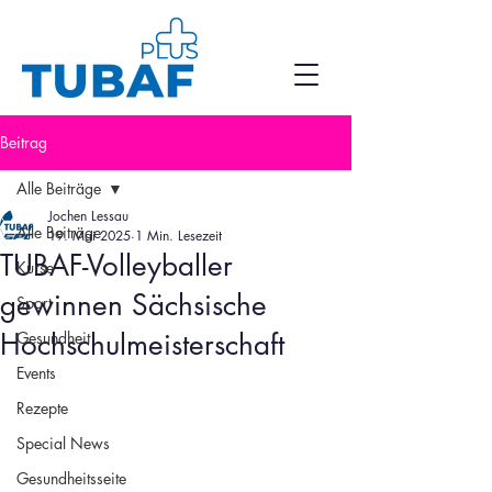
Beitrag
Alle Beiträge
Jochen Lessau
Alle Beiträge
19. Mai 2025
1 Min. Lesezeit
TUBAF-Volleyballer
Kurse
gewinnen Sächsische
Sport
Hochschulmeisterschaft
Gesundheit
Events
Rezepte
Special News
Gesundheitsseite